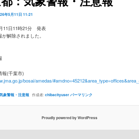
京都：気象警報・注意報
026年5月11日 11:21
5月11日11時21分 発表
報が解除されました。
】
報
報(千葉市)
ww.jma.go.jp/bosai/amedas/#amdno=45212&area_type=offices&are
気象警報・注意報
作成者:
chibacityuser
パーマリンク
Proudly powered by WordPress