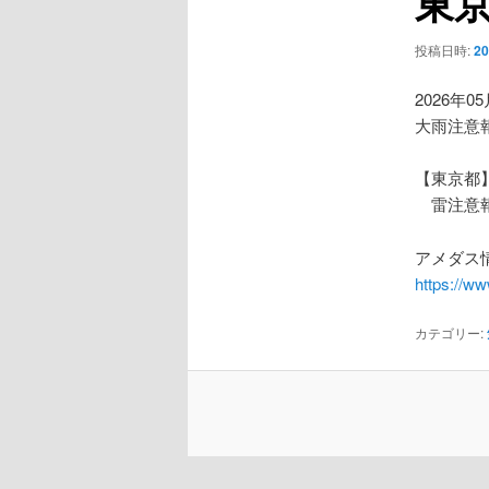
東
ー
シ
投稿日時:
2
ョ
ン
2026年0
大雨注意
【東京都
雷注意
アメダス情
https://w
カテゴリー: