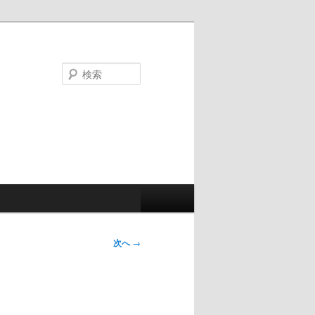
検
索
次へ
→