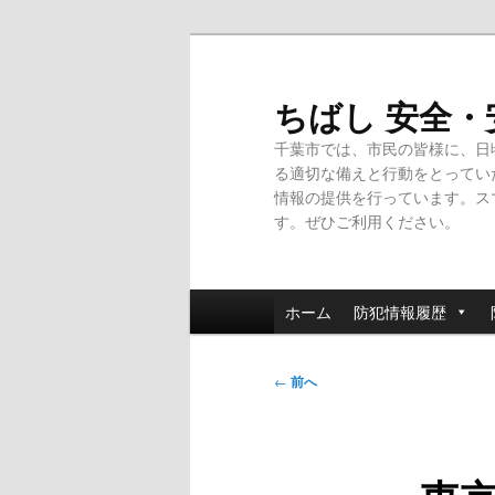
メ
イ
ン
ちばし 安全
コ
千葉市では、市民の皆様に、日
ン
る適切な備えと行動をとってい
テ
情報の提供を行っています。ス
ン
す。ぜひご利用ください。
ツ
へ
移
メ
動
ホーム
防犯情報履歴
イ
ン
投
メ
←
前へ
稿
ニ
ナ
ュ
ビ
ー
ゲ