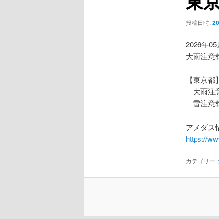
東
ー
シ
投稿日時:
2
ョ
ン
2026年0
大雨注意
【東京都
大雨注
雷注意
アメダス情
https://w
カテゴリー: