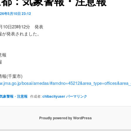
京都：気象警報・注意報
026年5月10日 23:12
5月10日23時12分 発表
報が発表されました。
】
意報
報
報(千葉市)
ww.jma.go.jp/bosai/amedas/#amdno=45212&area_type=offices&are
気象警報・注意報
作成者:
chibacityuser
パーマリンク
Proudly powered by WordPress