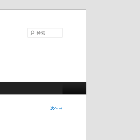
検
索
次へ
→