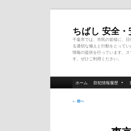
メ
イ
ン
ちばし 安全
コ
千葉市では、市民の皆様に、日
ン
る適切な備えと行動をとってい
テ
情報の提供を行っています。ス
ン
す。ぜひご利用ください。
ツ
へ
移
メ
動
ホーム
防犯情報履歴
イ
ン
投
メ
←
前へ
稿
ニ
ナ
ュ
ビ
ー
ゲ