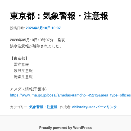
ビ
ゲ
東京都：気象警報・注意報
ー
シ
投稿日時:
2026年5月10日 10:07
ョ
ン
2026年05月10日10時07分 発表
洪水注意報が解除されました。
【東京都】
雷注意報
波浪注意報
乾燥注意報
アメダス情報(千葉市)
https://www.jma.go.jp/bosai/amedas/#amdno=45212&area_type=offic
カテゴリー:
気象警報・注意報
作成者:
chibacityuser
パーマリンク
Proudly powered by WordPress