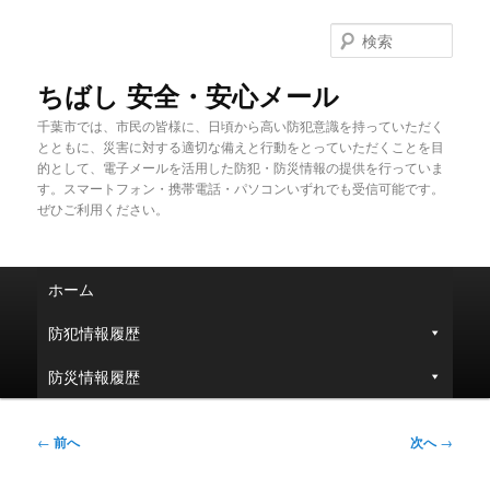
メ
イ
検
ン
索
コ
ちばし 安全・安心メール
ン
千葉市では、市民の皆様に、日頃から高い防犯意識を持っていただく
テ
とともに、災害に対する適切な備えと行動をとっていただくことを目
ン
的として、電子メールを活用した防犯・防災情報の提供を行っていま
ツ
す。スマートフォン・携帯電話・パソコンいずれでも受信可能です。
へ
ぜひご利用ください。
移
動
メ
ホーム
イ
ン
防犯情報履歴
メ
ニ
防災情報履歴
ュ
ー
投
←
前へ
次へ
→
稿
ナ