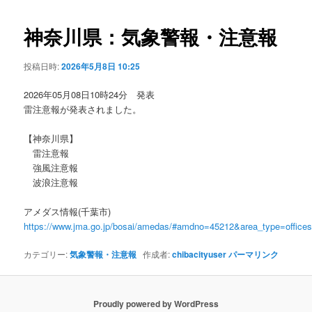
ビ
ゲ
神奈川県：気象警報・注意報
ー
シ
投稿日時:
2026年5月8日 10:25
ョ
ン
2026年05月08日10時24分 発表
雷注意報が発表されました。
【神奈川県】
雷注意報
強風注意報
波浪注意報
アメダス情報(千葉市)
https://www.jma.go.jp/bosai/amedas/#amdno=45212&area_type=offic
カテゴリー:
気象警報・注意報
作成者:
chibacityuser
パーマリンク
Proudly powered by WordPress