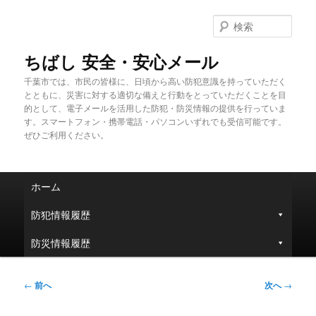
メ
イ
検
ン
索
コ
ちばし 安全・安心メール
ン
千葉市では、市民の皆様に、日頃から高い防犯意識を持っていただく
テ
とともに、災害に対する適切な備えと行動をとっていただくことを目
ン
的として、電子メールを活用した防犯・防災情報の提供を行っていま
ツ
す。スマートフォン・携帯電話・パソコンいずれでも受信可能です。
へ
ぜひご利用ください。
移
動
メ
ホーム
イ
ン
防犯情報履歴
メ
ニ
防災情報履歴
ュ
ー
投
←
前へ
次へ
→
稿
ナ