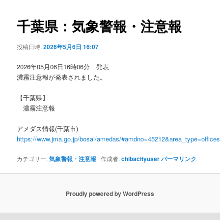
ビ
ゲ
千葉県：気象警報・注意報
ー
シ
投稿日時:
2026年5月6日 16:07
ョ
ン
2026年05月06日16時06分 発表
濃霧注意報が発表されました。
【千葉県】
濃霧注意報
アメダス情報(千葉市)
https://www.jma.go.jp/bosai/amedas/#amdno=45212&area_type=offic
カテゴリー:
気象警報・注意報
作成者:
chibacityuser
パーマリンク
Proudly powered by WordPress