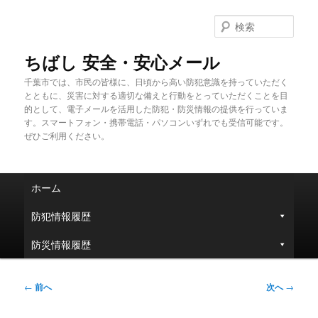
メ
イ
検
ン
索
コ
ちばし 安全・安心メール
ン
千葉市では、市民の皆様に、日頃から高い防犯意識を持っていただく
テ
とともに、災害に対する適切な備えと行動をとっていただくことを目
ン
的として、電子メールを活用した防犯・防災情報の提供を行っていま
ツ
す。スマートフォン・携帯電話・パソコンいずれでも受信可能です。
へ
ぜひご利用ください。
移
動
メ
ホーム
イ
ン
防犯情報履歴
メ
ニ
防災情報履歴
ュ
ー
投
←
前へ
次へ
→
稿
ナ