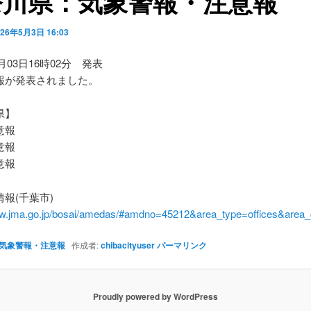
奈川県：気象警報・注意報
026年5月3日 16:03
5月03日16時02分 発表
報が発表されました。
県】
意報
意報
意報
報(千葉市)
ww.jma.go.jp/bosai/amedas/#amdno=45212&area_type=offices&are
気象警報・注意報
作成者:
chibacityuser
パーマリンク
Proudly powered by WordPress