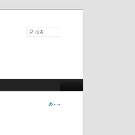
検
索
次へ
→