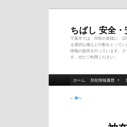
メ
イ
ン
ちばし 安全
コ
千葉市では、市民の皆様に、日
ン
る適切な備えと行動をとってい
テ
情報の提供を行っています。ス
ン
す。ぜひご利用ください。
ツ
へ
移
メ
動
ホーム
防犯情報履歴
イ
ン
投
メ
←
前へ
稿
ニ
ナ
ュ
ビ
ー
ゲ