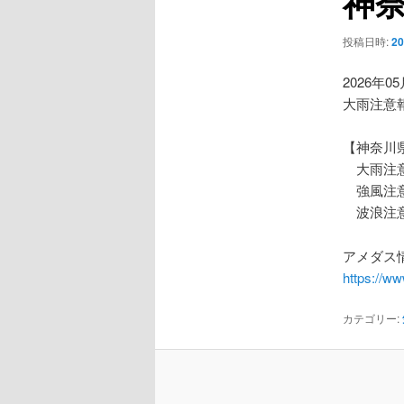
神
ー
シ
投稿日時:
2
ョ
ン
2026年0
大雨注意
【神奈川
大雨注
強風注
波浪注
アメダス情
https://w
カテゴリー: