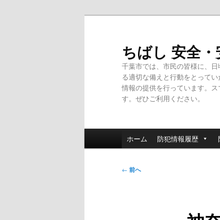
メ
イ
ン
ちばし 安全
コ
千葉市では、市民の皆様に、日
ン
る適切な備えと行動をとってい
テ
情報の提供を行っています。ス
ン
す。ぜひご利用ください。
ツ
へ
移
メ
動
ホーム
防犯情報履歴
イ
ン
投
メ
←
前へ
稿
ニ
ナ
ュ
ビ
ー
ゲ