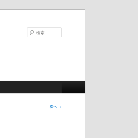
検
索
次へ
→