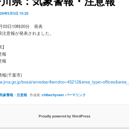
奈川県：気象警報・注意報
026年5月3日 10:20
5月03日10時20分 発表
浪注意報が発表されました。
県】
意報
意報
報(千葉市)
ww.jma.go.jp/bosai/amedas/#amdno=45212&area_type=offices&are
気象警報・注意報
作成者:
chibacityuser
パーマリンク
Proudly powered by WordPress