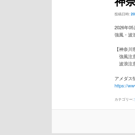
神
ー
シ
投稿日時:
2
ョ
ン
2026年0
強風・波
【神奈川
強風注
波浪注
アメダス情
https://w
カテゴリー: