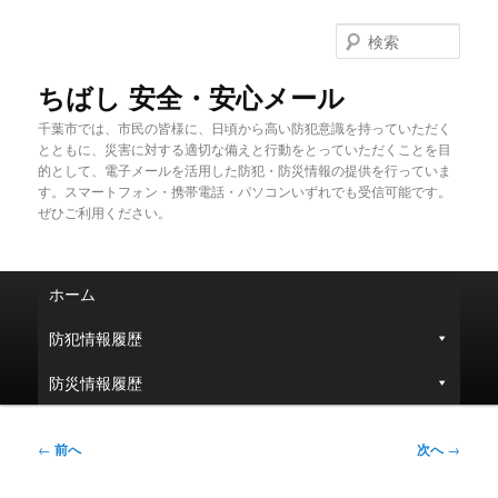
メ
イ
検
ン
索
コ
ちばし 安全・安心メール
ン
千葉市では、市民の皆様に、日頃から高い防犯意識を持っていただく
テ
とともに、災害に対する適切な備えと行動をとっていただくことを目
ン
的として、電子メールを活用した防犯・防災情報の提供を行っていま
ツ
す。スマートフォン・携帯電話・パソコンいずれでも受信可能です。
へ
ぜひご利用ください。
移
動
メ
ホーム
イ
ン
防犯情報履歴
メ
ニ
防災情報履歴
ュ
ー
投
←
前へ
次へ
→
稿
ナ