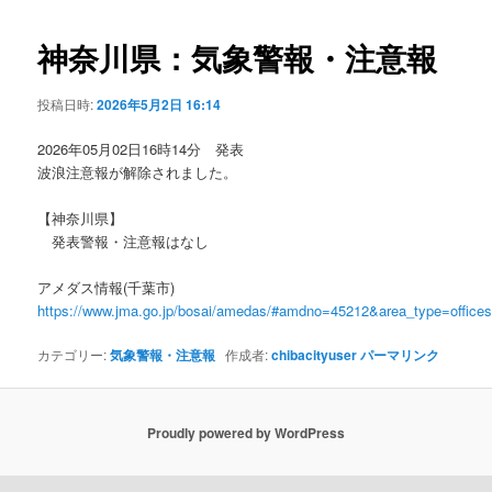
ビ
ゲ
神奈川県：気象警報・注意報
ー
シ
投稿日時:
2026年5月2日 16:14
ョ
ン
2026年05月02日16時14分 発表
波浪注意報が解除されました。
【神奈川県】
発表警報・注意報はなし
アメダス情報(千葉市)
https://www.jma.go.jp/bosai/amedas/#amdno=45212&area_type=offic
カテゴリー:
気象警報・注意報
作成者:
chibacityuser
パーマリンク
Proudly powered by WordPress