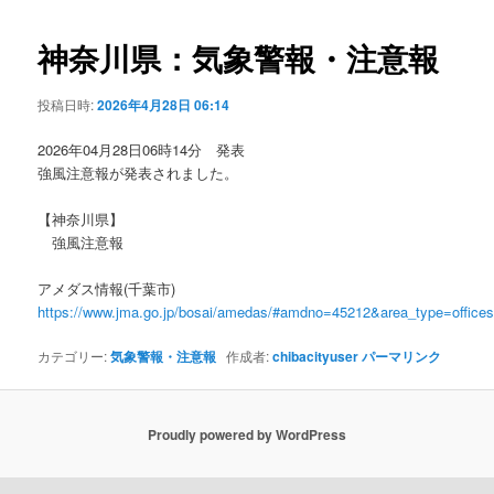
ビ
ゲ
神奈川県：気象警報・注意報
ー
シ
投稿日時:
2026年4月28日 06:14
ョ
ン
2026年04月28日06時14分 発表
強風注意報が発表されました。
【神奈川県】
強風注意報
アメダス情報(千葉市)
https://www.jma.go.jp/bosai/amedas/#amdno=45212&area_type=offic
カテゴリー:
気象警報・注意報
作成者:
chibacityuser
パーマリンク
Proudly powered by WordPress