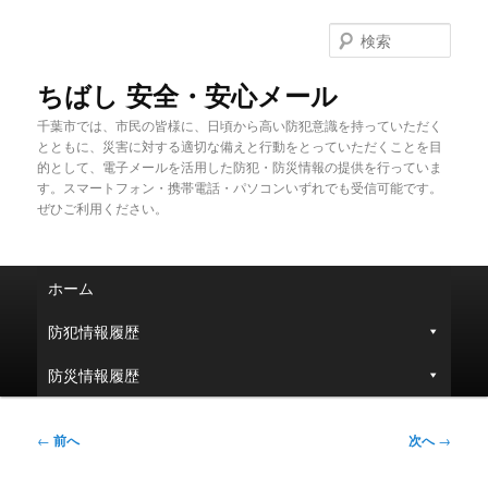
メ
イ
検
ン
索
コ
ちばし 安全・安心メール
ン
千葉市では、市民の皆様に、日頃から高い防犯意識を持っていただく
テ
とともに、災害に対する適切な備えと行動をとっていただくことを目
ン
的として、電子メールを活用した防犯・防災情報の提供を行っていま
ツ
す。スマートフォン・携帯電話・パソコンいずれでも受信可能です。
へ
ぜひご利用ください。
移
動
メ
ホーム
イ
ン
防犯情報履歴
メ
ニ
防災情報履歴
ュ
ー
投
←
前へ
次へ
→
稿
ナ