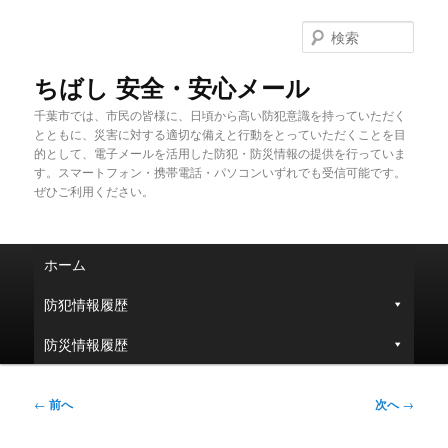
メ
イ
検
ン
索
コ
ちばし 安全・安心メール
ン
千葉市では、市民の皆様に、日頃から高い防犯意識を持っていただく
テ
とともに、災害に対する適切な備えと行動をとっていただくことを目
ン
的として、電子メールを活用した防犯・防災情報の提供を行っていま
ツ
す。スマートフォン・携帯電話・パソコンいずれでも受信可能です。
へ
ぜひご利用ください。
移
動
メ
ホーム
イ
ン
防犯情報履歴
メ
ニ
防災情報履歴
ュ
ー
投
←
前へ
次へ
→
稿
ナ