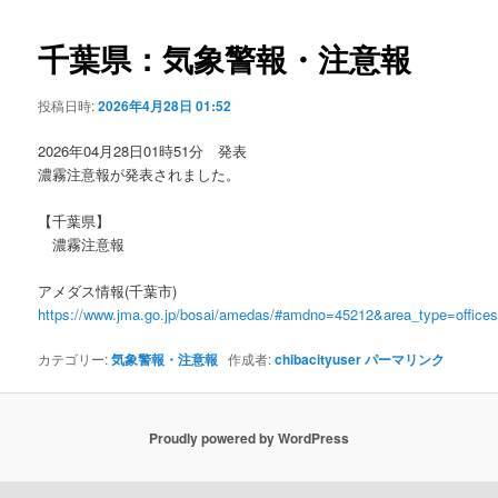
ビ
ゲ
千葉県：気象警報・注意報
ー
シ
投稿日時:
2026年4月28日 01:52
ョ
ン
2026年04月28日01時51分 発表
濃霧注意報が発表されました。
【千葉県】
濃霧注意報
アメダス情報(千葉市)
https://www.jma.go.jp/bosai/amedas/#amdno=45212&area_type=offic
カテゴリー:
気象警報・注意報
作成者:
chibacityuser
パーマリンク
Proudly powered by WordPress