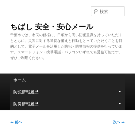
メ
イ
検
ン
索
コ
ちばし 安全・安心メール
ン
千葉市では、市民の皆様に、日頃から高い防犯意識を持っていただく
テ
とともに、災害に対する適切な備えと行動をとっていただくことを目
ン
的として、電子メールを活用した防犯・防災情報の提供を行っていま
ツ
す。スマートフォン・携帯電話・パソコンいずれでも受信可能です。
へ
ぜひご利用ください。
移
動
メ
ホーム
イ
ン
防犯情報履歴
メ
ニ
防災情報履歴
ュ
ー
投
←
前へ
次へ
→
稿
ナ