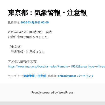
ビ
ゲ
東京都：気象警報・注意報
ー
シ
投稿日時:
2026年4月28日 00:09
ョ
ン
2026年04月28日00時09分 発表
波浪注意報が解除されました。
【東京都】
発表警報・注意報はなし
アメダス情報(千葉市)
https://www.jma.go.jp/bosai/amedas/#amdno=45212&area_type=offic
カテゴリー:
気象警報・注意報
作成者:
chibacityuser
パーマリンク
Proudly powered by WordPress