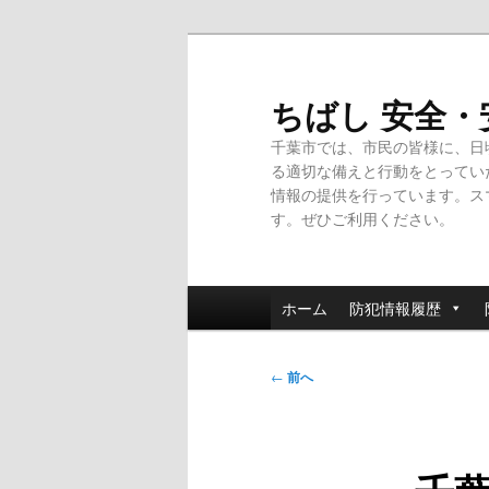
メ
イ
ン
ちばし 安全
コ
千葉市では、市民の皆様に、日
ン
る適切な備えと行動をとってい
テ
情報の提供を行っています。ス
ン
す。ぜひご利用ください。
ツ
へ
移
メ
動
ホーム
防犯情報履歴
イ
ン
投
メ
←
前へ
稿
ニ
ナ
ュ
ビ
ー
ゲ