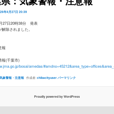
葉県：気象警報・注意報
026年4月27日 20:39
4月27日20時38分 発表
が解除されました。
】
意報
報(千葉市)
ww.jma.go.jp/bosai/amedas/#amdno=45212&area_type=offices&are
気象警報・注意報
作成者:
chibacityuser
パーマリンク
Proudly powered by WordPress