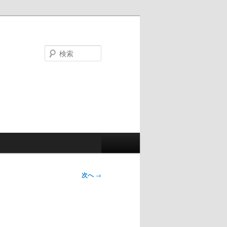
検
索
次へ
→