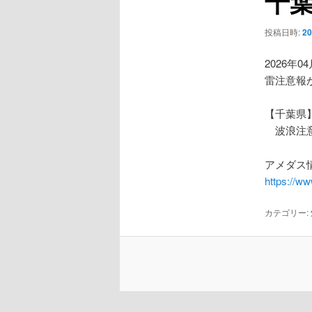
千
ー
シ
投稿日時:
2
ョ
ン
2026年0
雷注意報
【千葉県
波浪注
アメダス情
https://w
カテゴリー: