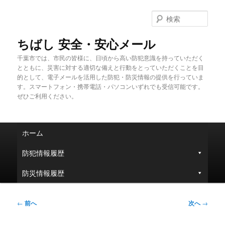
メ
イ
検
ン
索
コ
ちばし 安全・安心メール
ン
千葉市では、市民の皆様に、日頃から高い防犯意識を持っていただく
テ
とともに、災害に対する適切な備えと行動をとっていただくことを目
ン
的として、電子メールを活用した防犯・防災情報の提供を行っていま
ツ
す。スマートフォン・携帯電話・パソコンいずれでも受信可能です。
へ
ぜひご利用ください。
移
動
メ
ホーム
イ
ン
防犯情報履歴
メ
ニ
防災情報履歴
ュ
ー
投
←
前へ
次へ
→
稿
ナ