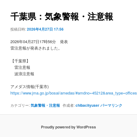
ビ
ゲ
千葉県：気象警報・注意報
ー
シ
投稿日時:
2026年4月27日 17:56
ョ
ン
2026年04月27日17時56分 発表
雷注意報が発表されました。
【千葉県】
雷注意報
波浪注意報
アメダス情報(千葉市)
https://www.jma.go.jp/bosai/amedas/#amdno=45212&area_type=offic
カテゴリー:
気象警報・注意報
作成者:
chibacityuser
パーマリンク
Proudly powered by WordPress