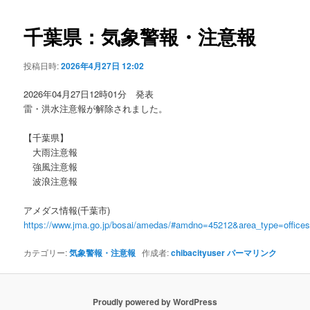
ビ
ゲ
千葉県：気象警報・注意報
ー
シ
投稿日時:
2026年4月27日 12:02
ョ
ン
2026年04月27日12時01分 発表
雷・洪水注意報が解除されました。
【千葉県】
大雨注意報
強風注意報
波浪注意報
アメダス情報(千葉市)
https://www.jma.go.jp/bosai/amedas/#amdno=45212&area_type=offic
カテゴリー:
気象警報・注意報
作成者:
chibacityuser
パーマリンク
Proudly powered by WordPress