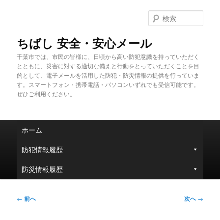
メ
イ
検
ン
索
コ
ちばし 安全・安心メール
ン
千葉市では、市民の皆様に、日頃から高い防犯意識を持っていただく
テ
とともに、災害に対する適切な備えと行動をとっていただくことを目
ン
的として、電子メールを活用した防犯・防災情報の提供を行っていま
ツ
す。スマートフォン・携帯電話・パソコンいずれでも受信可能です。
へ
ぜひご利用ください。
移
動
メ
ホーム
イ
ン
防犯情報履歴
メ
ニ
防災情報履歴
ュ
ー
投
←
前へ
次へ
→
稿
ナ