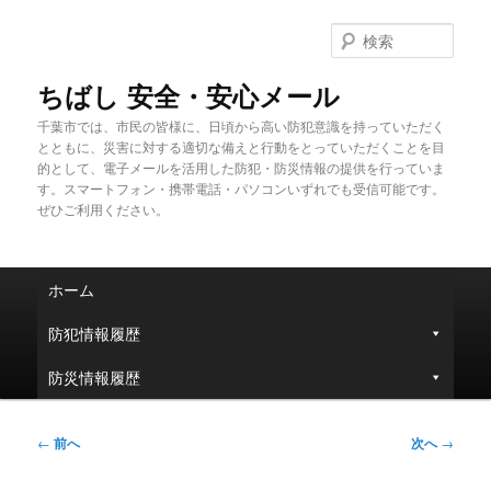
メ
イ
検
ン
索
コ
ちばし 安全・安心メール
ン
千葉市では、市民の皆様に、日頃から高い防犯意識を持っていただく
テ
とともに、災害に対する適切な備えと行動をとっていただくことを目
ン
的として、電子メールを活用した防犯・防災情報の提供を行っていま
ツ
す。スマートフォン・携帯電話・パソコンいずれでも受信可能です。
へ
ぜひご利用ください。
移
動
メ
ホーム
イ
ン
防犯情報履歴
メ
ニ
防災情報履歴
ュ
ー
投
←
前へ
次へ
→
稿
ナ