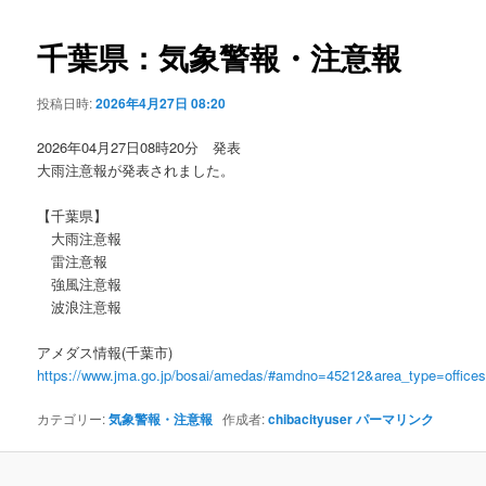
ビ
ゲ
千葉県：気象警報・注意報
ー
シ
投稿日時:
2026年4月27日 08:20
ョ
ン
2026年04月27日08時20分 発表
大雨注意報が発表されました。
【千葉県】
大雨注意報
雷注意報
強風注意報
波浪注意報
アメダス情報(千葉市)
https://www.jma.go.jp/bosai/amedas/#amdno=45212&area_type=offic
カテゴリー:
気象警報・注意報
作成者:
chibacityuser
パーマリンク