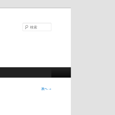
検
索
次へ
→