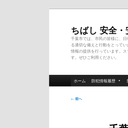
メ
イ
ン
ちばし 安全
コ
千葉市では、市民の皆様に、日
ン
る適切な備えと行動をとってい
テ
情報の提供を行っています。ス
ン
す。ぜひご利用ください。
ツ
へ
移
メ
動
ホーム
防犯情報履歴
イ
ン
投
メ
←
前へ
稿
ニ
ナ
ュ
ビ
ー
ゲ