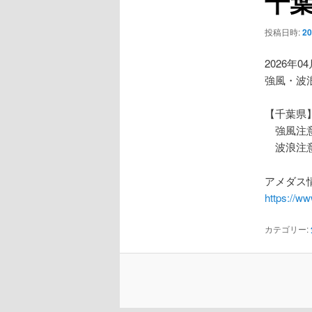
千
ー
シ
投稿日時:
2
ョ
ン
2026年0
強風・波
【千葉県
強風注
波浪注
アメダス情
https://w
カテゴリー: