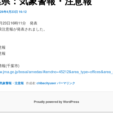
葉県：気象警報・注意報
026年4月23日 16:12
4月23日16時11分 発表
浪注意報が発表されました。
】
意報
意報
報(千葉市)
ww.jma.go.jp/bosai/amedas/#amdno=45212&area_type=offices&are
気象警報・注意報
作成者:
chibacityuser
パーマリンク
Proudly powered by WordPress