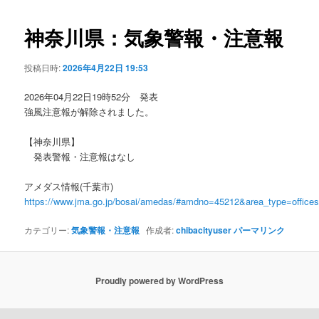
ビ
ゲ
神奈川県：気象警報・注意報
ー
シ
投稿日時:
2026年4月22日 19:53
ョ
ン
2026年04月22日19時52分 発表
強風注意報が解除されました。
【神奈川県】
発表警報・注意報はなし
アメダス情報(千葉市)
https://www.jma.go.jp/bosai/amedas/#amdno=45212&area_type=offic
カテゴリー:
気象警報・注意報
作成者:
chibacityuser
パーマリンク
Proudly powered by WordPress