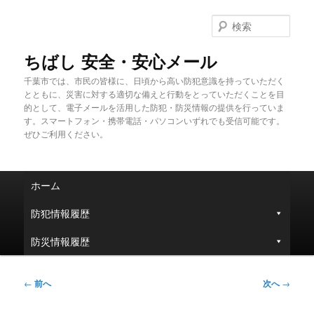
メ
イ
検
ン
索
コ
ちばし 安全・安心メール
ン
千葉市では、市民の皆様に、日頃から高い防犯意識を持っていただく
テ
とともに、災害に対する適切な備えと行動をとっていただくことを目
ン
的として、電子メールを活用した防犯・防災情報の提供を行っていま
ツ
す。スマートフォン・携帯電話・パソコンいずれでも受信可能です。
へ
ぜひご利用ください。
移
動
メ
ホーム
イ
ン
防犯情報履歴
メ
ニ
防災情報履歴
ュ
ー
投
←
前へ
次へ
→
稿
ナ