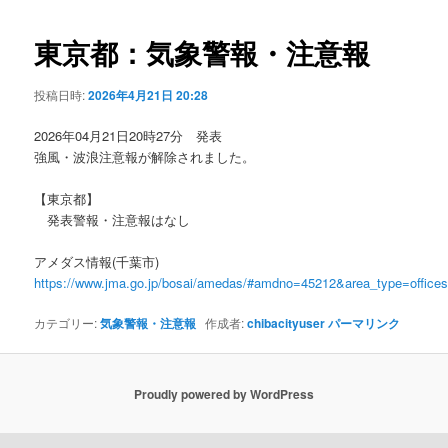
ビ
ゲ
東京都：気象警報・注意報
ー
シ
投稿日時:
2026年4月21日 20:28
ョ
ン
2026年04月21日20時27分 発表
強風・波浪注意報が解除されました。
【東京都】
発表警報・注意報はなし
アメダス情報(千葉市)
https://www.jma.go.jp/bosai/amedas/#amdno=45212&area_type=offic
カテゴリー:
気象警報・注意報
作成者:
chibacityuser
パーマリンク
Proudly powered by WordPress