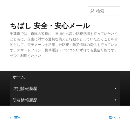
メ
イ
検
ン
索
コ
ちばし 安全・安心メール
ン
千葉市では、市民の皆様に、日頃から高い防犯意識を持っていただく
テ
とともに、災害に対する適切な備えと行動をとっていただくことを目
ン
的として、電子メールを活用した防犯・防災情報の提供を行っていま
ツ
す。スマートフォン・携帯電話・パソコンいずれでも受信可能です。
へ
ぜひご利用ください。
移
動
メ
ホーム
イ
ン
防犯情報履歴
メ
ニ
防災情報履歴
ュ
ー
投
←
前へ
次へ
→
稿
ナ