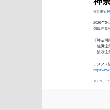
神
ー
シ
投稿日時:
2
ョ
ン
2026年0
強風注意
【神奈川
強風注
波浪注
アメダス情
https://w
カテゴリー: