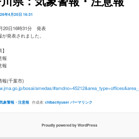
奈川県：気象警報・注意報
026年4月20日 16:31
4月20日16時31分 発表
報が発表されました。
県】
意報
意報
報(千葉市)
ww.jma.go.jp/bosai/amedas/#amdno=45212&area_type=offices&are
気象警報・注意報
作成者:
chibacityuser
パーマリンク
Proudly powered by WordPress