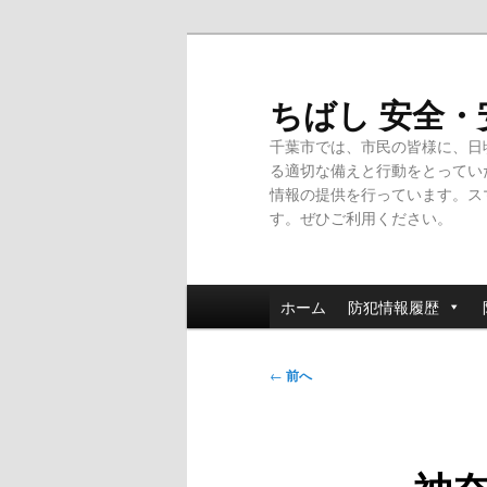
メ
イ
ン
ちばし 安全
コ
千葉市では、市民の皆様に、日
ン
る適切な備えと行動をとってい
テ
情報の提供を行っています。ス
ン
す。ぜひご利用ください。
ツ
へ
移
メ
動
ホーム
防犯情報履歴
イ
ン
投
メ
←
前へ
稿
ニ
ナ
ュ
ビ
ー
ゲ