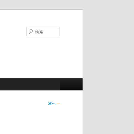
検
索
次へ
→