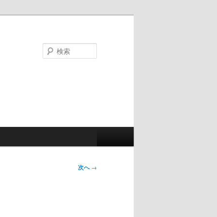
検
索
次へ
→