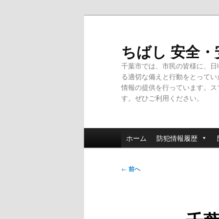
メ
イ
ン
ちばし 安全
コ
千葉市では、市民の皆様に、日
ン
る適切な備えと行動をとってい
テ
情報の提供を行っています。ス
ン
す。ぜひご利用ください。
ツ
へ
移
メ
動
ホーム
防犯情報履歴
イ
ン
投
メ
←
前へ
稿
ニ
ナ
ュ
ビ
ー
ゲ