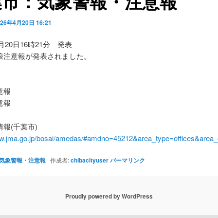
葉市：気象警報・注意報
026年4月20日 16:21
4月20日16時21分 発表
浪注意報が発表されました。
】
意報
意報
報(千葉市)
ww.jma.go.jp/bosai/amedas/#amdno=45212&area_type=offices&are
気象警報・注意報
作成者:
chibacityuser
パーマリンク
Proudly powered by WordPress