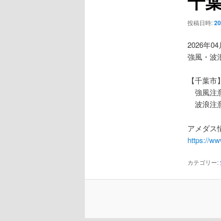
千
ー
シ
投稿日時:
2
ョ
ン
2026年0
強風・波
【千葉市
強風注
波浪注
アメダス情
https://w
カテゴリー: