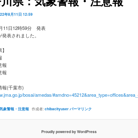
奈川県：気象警報・注意報
022年8月11日 12:59
8月11日12時59分 発表
が発表されました。
県】
報
意報
意報
報(千葉市)
ww.jma.go.jp/bosai/amedas/#amdno=45212&area_type=offices&are
気象警報・注意報
作成者:
chibacityuser
パーマリンク
Proudly powered by WordPress