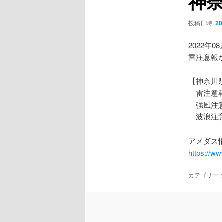
神
ー
シ
投稿日時:
2
ョ
ン
2022年0
雷注意報
【神奈川
雷注意
強風注
波浪注
アメダス情
https://w
カテゴリー: