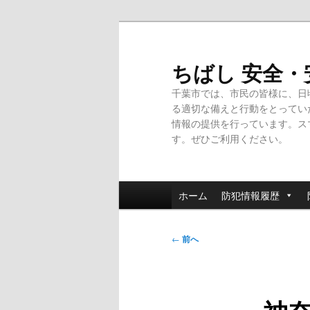
メ
イ
ン
ちばし 安全
コ
千葉市では、市民の皆様に、日
ン
る適切な備えと行動をとってい
テ
情報の提供を行っています。ス
ン
す。ぜひご利用ください。
ツ
へ
移
メ
動
ホーム
防犯情報履歴
イ
ン
投
メ
←
前へ
稿
ニ
ナ
ュ
ビ
ー
ゲ