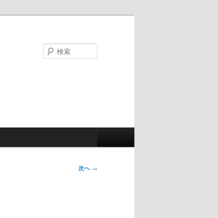
検
索
次へ
→