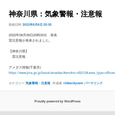
ビ
ゲ
神奈川県：気象警報・注意報
ー
シ
投稿日時:
2022年8月6日 20:30
ョ
ン
2022年08月06日20時30分 発表
雷注意報が発表されました。
【神奈川県】
雷注意報
アメダス情報(千葉市)
https://www.jma.go.jp/bosai/amedas/#amdno=45212&area_type=offic
カテゴリー:
気象警報・注意報
作成者:
chibacityuser
パーマリンク
Proudly powered by WordPress