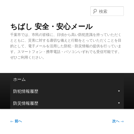
メ
イ
検
ン
索
コ
ちばし 安全・安心メール
ン
千葉市では、市民の皆様に、日頃から高い防犯意識を持っていただく
テ
とともに、災害に対する適切な備えと行動をとっていただくことを目
ン
的として、電子メールを活用した防犯・防災情報の提供を行っていま
ツ
す。スマートフォン・携帯電話・パソコンいずれでも受信可能です。
へ
ぜひご利用ください。
移
動
メ
ホーム
イ
ン
防犯情報履歴
メ
ニ
防災情報履歴
ュ
ー
投
←
前へ
次へ
→
稿
ナ