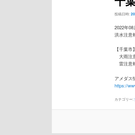
千
ー
シ
投稿日時:
2
ョ
ン
2022年0
洪水注意
【千葉市
大雨注
雷注意
アメダス情
https://w
カテゴリー: