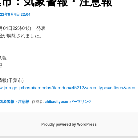
葉市：気象警報・注意報
022年8月4日 22:04
8月04日22時04分 発表
報が解除されました。
】
意報
報
報(千葉市)
ww.jma.go.jp/bosai/amedas/#amdno=45212&area_type=offices&are
気象警報・注意報
作成者:
chibacityuser
パーマリンク
Proudly powered by WordPress