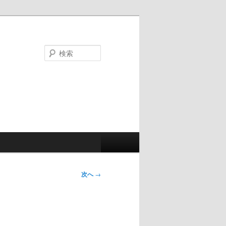
検
索
次へ
→