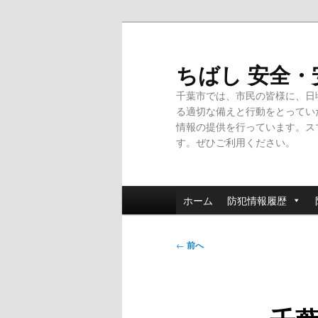
メ
イ
ン
ちばし 安全
コ
千葉市では、市民の皆様に、日
ン
る適切な備えと行動をとってい
テ
情報の提供を行っています。ス
ン
す。ぜひご利用ください。
ツ
へ
移
メ
動
ホーム
防犯情報履歴
イ
ン
投
メ
←
前へ
稿
ニ
ナ
ュ
ビ
ー
ゲ