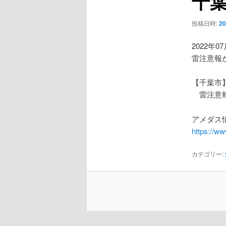
千
ー
シ
投稿日時:
2
ョ
ン
2022年0
雷注意報
【千葉市
雷注意
アメダス情
https://w
カテゴリー: