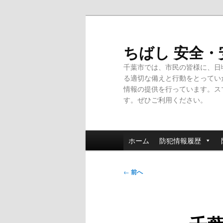
メ
イ
ン
ちばし 安全
コ
千葉市では、市民の皆様に、日
ン
る適切な備えと行動をとってい
テ
情報の提供を行っています。ス
ン
す。ぜひご利用ください。
ツ
へ
移
メ
動
ホーム
防犯情報履歴
イ
ン
投
メ
←
前へ
稿
ニ
ナ
ュ
ビ
ー
ゲ