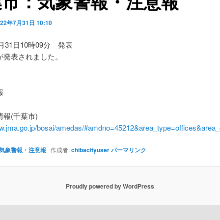
葉市：気象警報・注意報
022年7月31日 10:10
7月31日10時09分 発表
が発表されました。
】
報
報(千葉市)
ww.jma.go.jp/bosai/amedas/#amdno=45212&area_type=offices&are
気象警報・注意報
作成者:
chibacityuser
パーマリンク
Proudly powered by WordPress