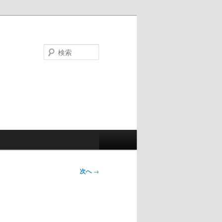
検
索
次へ
→