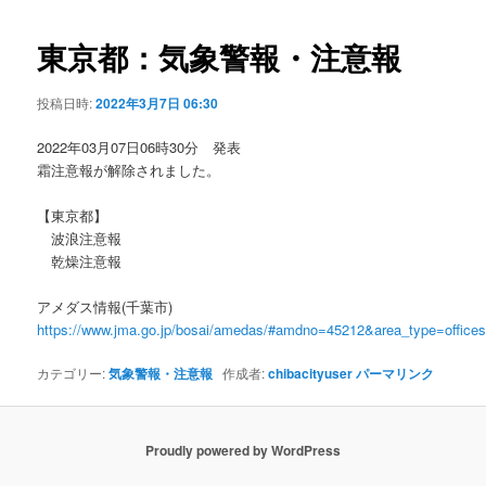
ビ
ゲ
東京都：気象警報・注意報
ー
シ
投稿日時:
2022年3月7日 06:30
ョ
ン
2022年03月07日06時30分 発表
霜注意報が解除されました。
【東京都】
波浪注意報
乾燥注意報
アメダス情報(千葉市)
https://www.jma.go.jp/bosai/amedas/#amdno=45212&area_type=offic
カテゴリー:
気象警報・注意報
作成者:
chibacityuser
パーマリンク
Proudly powered by WordPress