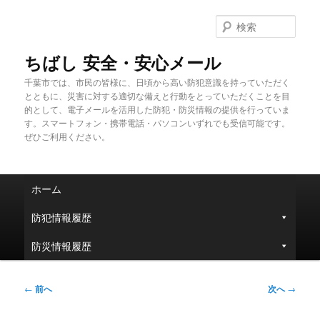
メ
イ
検
ン
索
コ
ちばし 安全・安心メール
ン
千葉市では、市民の皆様に、日頃から高い防犯意識を持っていただく
テ
とともに、災害に対する適切な備えと行動をとっていただくことを目
ン
的として、電子メールを活用した防犯・防災情報の提供を行っていま
ツ
す。スマートフォン・携帯電話・パソコンいずれでも受信可能です。
へ
ぜひご利用ください。
移
動
メ
ホーム
イ
ン
防犯情報履歴
メ
ニ
防災情報履歴
ュ
ー
投
←
前へ
次へ
→
稿
ナ