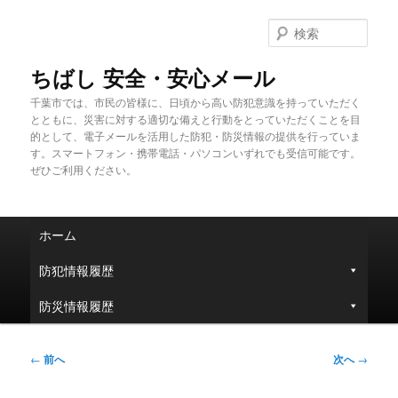
メ
イ
検
ン
索
コ
ちばし 安全・安心メール
ン
千葉市では、市民の皆様に、日頃から高い防犯意識を持っていただく
テ
とともに、災害に対する適切な備えと行動をとっていただくことを目
ン
的として、電子メールを活用した防犯・防災情報の提供を行っていま
ツ
す。スマートフォン・携帯電話・パソコンいずれでも受信可能です。
へ
ぜひご利用ください。
移
動
メ
ホーム
イ
ン
防犯情報履歴
メ
ニ
防災情報履歴
ュ
ー
投
←
前へ
次へ
→
稿
ナ