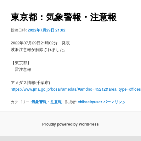
ビ
ゲ
東京都：気象警報・注意報
ー
シ
投稿日時:
2022年7月29日 21:02
ョ
ン
2022年07月29日21時02分 発表
波浪注意報が解除されました。
【東京都】
雷注意報
アメダス情報(千葉市)
https://www.jma.go.jp/bosai/amedas/#amdno=45212&area_type=offic
カテゴリー:
気象警報・注意報
作成者:
chibacityuser
パーマリンク
Proudly powered by WordPress