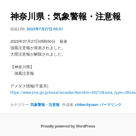
ビ
ゲ
神奈川県：気象警報・注意報
ー
シ
投稿日時:
2022年7月27日 05:51
ョ
ン
2022年07月27日05時50分 発表
強風注意報が発表されました。
大雨注意報が解除されました。
【神奈川県】
強風注意報
アメダス情報(千葉市)
https://www.jma.go.jp/bosai/amedas/#amdno=45212&area_type=offic
カテゴリー:
気象警報・注意報
作成者:
chibacityuser
パーマリンク
Proudly powered by WordPress