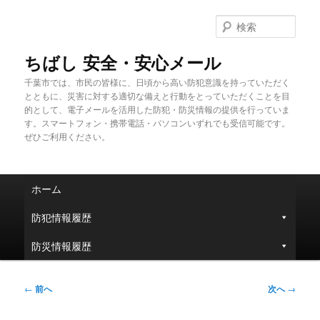
メ
イ
検
ン
索
コ
ちばし 安全・安心メール
ン
千葉市では、市民の皆様に、日頃から高い防犯意識を持っていただく
テ
とともに、災害に対する適切な備えと行動をとっていただくことを目
ン
的として、電子メールを活用した防犯・防災情報の提供を行っていま
ツ
す。スマートフォン・携帯電話・パソコンいずれでも受信可能です。
へ
ぜひご利用ください。
移
動
メ
ホーム
イ
ン
防犯情報履歴
メ
ニ
防災情報履歴
ュ
ー
投
←
前へ
次へ
→
稿
ナ