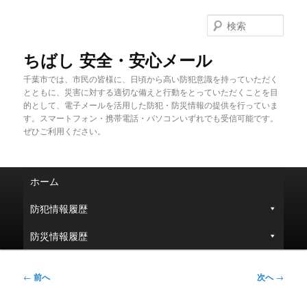
メ
イ
検
ン
索
コ
ちばし 安全・安心メール
ン
千葉市では、市民の皆様に、日頃から高い防犯意識を持っていただく
テ
とともに、災害に対する適切な備えと行動をとっていただくことを目
ン
的として、電子メールを活用した防犯・防災情報の提供を行っていま
ツ
す。スマートフォン・携帯電話・パソコンいずれでも受信可能です。
へ
ぜひご利用ください。
移
動
メ
ホーム
イ
ン
防犯情報履歴
メ
ニ
防災情報履歴
ュ
ー
投
←
前へ
次へ
→
稿
ナ