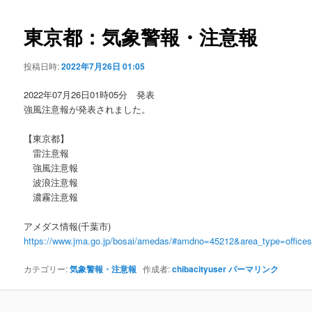
ビ
ゲ
東京都：気象警報・注意報
ー
シ
投稿日時:
2022年7月26日 01:05
ョ
ン
2022年07月26日01時05分 発表
強風注意報が発表されました。
【東京都】
雷注意報
強風注意報
波浪注意報
濃霧注意報
アメダス情報(千葉市)
https://www.jma.go.jp/bosai/amedas/#amdno=45212&area_type=offic
カテゴリー:
気象警報・注意報
作成者:
chibacityuser
パーマリンク