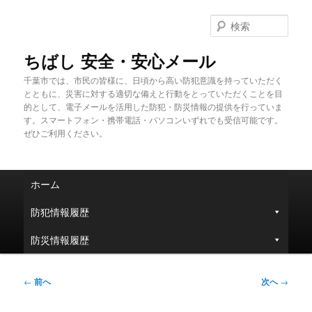
メ
イ
検
ン
索
コ
ちばし 安全・安心メール
ン
千葉市では、市民の皆様に、日頃から高い防犯意識を持っていただく
テ
とともに、災害に対する適切な備えと行動をとっていただくことを目
ン
的として、電子メールを活用した防犯・防災情報の提供を行っていま
ツ
す。スマートフォン・携帯電話・パソコンいずれでも受信可能です。
へ
ぜひご利用ください。
移
動
メ
ホーム
イ
ン
防犯情報履歴
メ
ニ
防災情報履歴
ュ
ー
投
←
前へ
次へ
→
稿
ナ