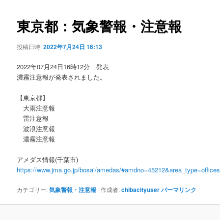
ビ
ゲ
東京都：気象警報・注意報
ー
シ
投稿日時:
2022年7月24日 16:13
ョ
ン
2022年07月24日16時12分 発表
濃霧注意報が発表されました。
【東京都】
大雨注意報
雷注意報
波浪注意報
濃霧注意報
アメダス情報(千葉市)
https://www.jma.go.jp/bosai/amedas/#amdno=45212&area_type=offic
カテゴリー:
気象警報・注意報
作成者:
chibacityuser
パーマリンク