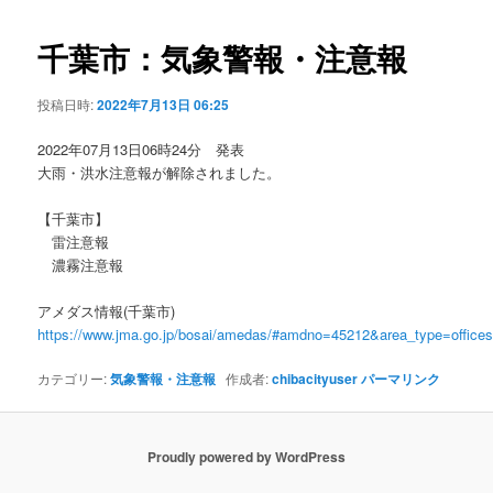
ビ
ゲ
千葉市：気象警報・注意報
ー
シ
投稿日時:
2022年7月13日 06:25
ョ
ン
2022年07月13日06時24分 発表
大雨・洪水注意報が解除されました。
【千葉市】
雷注意報
濃霧注意報
アメダス情報(千葉市)
https://www.jma.go.jp/bosai/amedas/#amdno=45212&area_type=offic
カテゴリー:
気象警報・注意報
作成者:
chibacityuser
パーマリンク
Proudly powered by WordPress