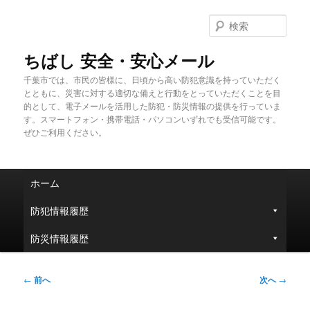
メ
イ
検
ン
索
コ
ちばし 安全・安心メール
ン
千葉市では、市民の皆様に、日頃から高い防犯意識を持っていただく
テ
とともに、災害に対する適切な備えと行動をとっていただくことを目
ン
的として、電子メールを活用した防犯・防災情報の提供を行っていま
ツ
す。スマートフォン・携帯電話・パソコンいずれでも受信可能です。
へ
ぜひご利用ください。
移
動
メ
ホーム
イ
ン
防犯情報履歴
メ
ニ
防災情報履歴
ュ
ー
投
←
前へ
次へ
→
稿
ナ