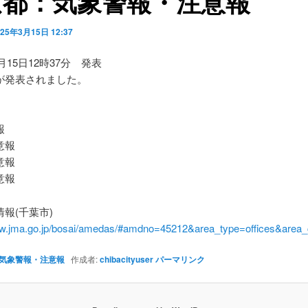
京都：気象警報・注意報
025年3月15日 12:37
3月15日12時37分 発表
が発表されました。
】
報
意報
意報
意報
報(千葉市)
ww.jma.go.jp/bosai/amedas/#amdno=45212&area_type=offices&are
気象警報・注意報
作成者:
chibacityuser
パーマリンク