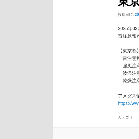
東
ー
シ
投稿日時:
2
ョ
ン
2025年0
雷注意報
【東京都
雷注意
強風注
波浪注
乾燥注
アメダス情
https://w
カテゴリー: