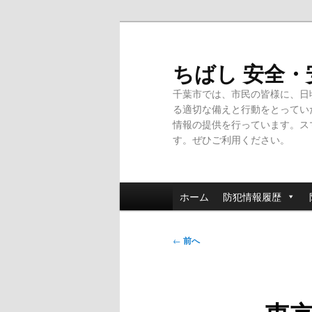
メ
イ
ン
ちばし 安全
コ
千葉市では、市民の皆様に、日
ン
る適切な備えと行動をとってい
テ
情報の提供を行っています。ス
ン
す。ぜひご利用ください。
ツ
へ
移
メ
動
ホーム
防犯情報履歴
イ
ン
投
メ
←
前へ
稿
ニ
ナ
ュ
ビ
ー
ゲ