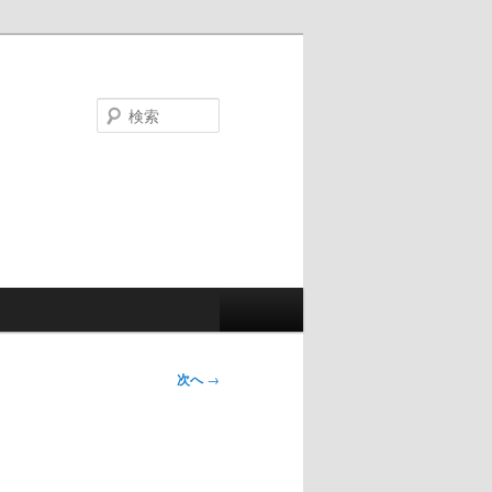
検
索
次へ
→