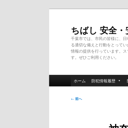
メ
イ
ン
ちばし 安全
コ
千葉市では、市民の皆様に、日
ン
る適切な備えと行動をとってい
テ
情報の提供を行っています。ス
ン
す。ぜひご利用ください。
ツ
へ
移
メ
動
ホーム
防犯情報履歴
イ
ン
投
メ
←
前へ
稿
ニ
ナ
ュ
ビ
ー
ゲ