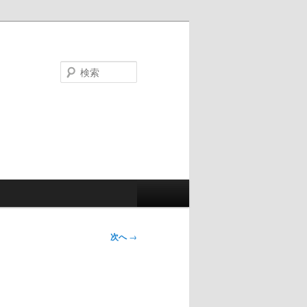
検
索
次へ
→