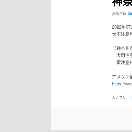
神
ー
シ
投稿日時:
2
ョ
ン
2022年0
大雨注意
【神奈川
大雨注
雷注意
アメダス情
https://w
カテゴリー: