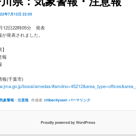
奈川県：気象警報・注意報
022年7月12日 22:05
7月12日22時05分 発表
報が発表されました。
県】
意報
報
報(千葉市)
ww.jma.go.jp/bosai/amedas/#amdno=45212&area_type=offices&are
気象警報・注意報
作成者:
chibacityuser
パーマリンク
Proudly powered by WordPress