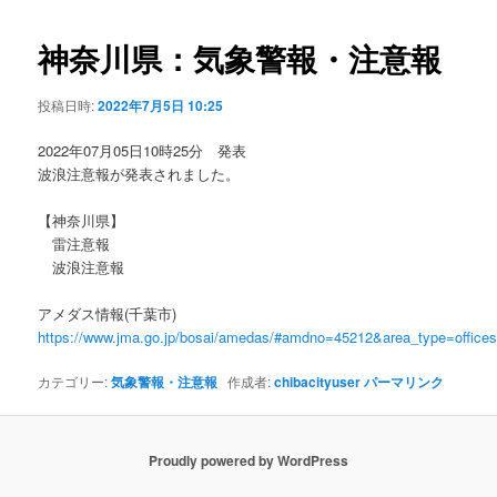
ビ
ゲ
神奈川県：気象警報・注意報
ー
シ
投稿日時:
2022年7月5日 10:25
ョ
ン
2022年07月05日10時25分 発表
波浪注意報が発表されました。
【神奈川県】
雷注意報
波浪注意報
アメダス情報(千葉市)
https://www.jma.go.jp/bosai/amedas/#amdno=45212&area_type=offic
カテゴリー:
気象警報・注意報
作成者:
chibacityuser
パーマリンク
Proudly powered by WordPress