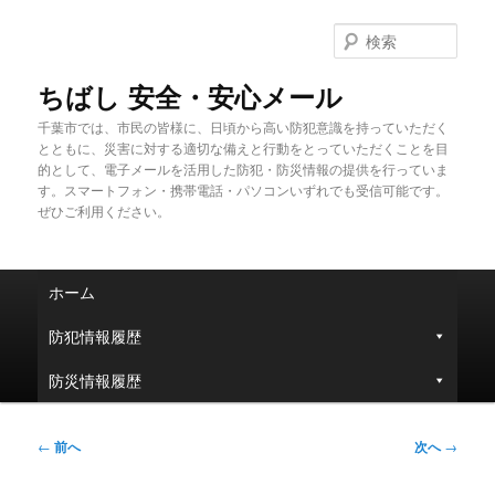
メ
イ
検
ン
索
コ
ちばし 安全・安心メール
ン
千葉市では、市民の皆様に、日頃から高い防犯意識を持っていただく
テ
とともに、災害に対する適切な備えと行動をとっていただくことを目
ン
的として、電子メールを活用した防犯・防災情報の提供を行っていま
ツ
す。スマートフォン・携帯電話・パソコンいずれでも受信可能です。
へ
ぜひご利用ください。
移
動
メ
ホーム
イ
ン
防犯情報履歴
メ
ニ
防災情報履歴
ュ
ー
投
←
前へ
次へ
→
稿
ナ