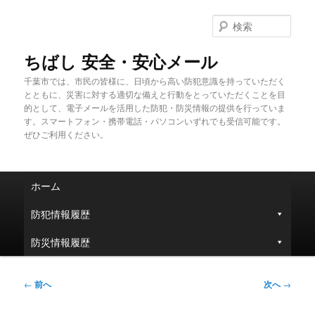
メ
イ
検
ン
索
コ
ちばし 安全・安心メール
ン
千葉市では、市民の皆様に、日頃から高い防犯意識を持っていただく
テ
とともに、災害に対する適切な備えと行動をとっていただくことを目
ン
的として、電子メールを活用した防犯・防災情報の提供を行っていま
ツ
す。スマートフォン・携帯電話・パソコンいずれでも受信可能です。
へ
ぜひご利用ください。
移
動
メ
ホーム
イ
ン
防犯情報履歴
メ
ニ
防災情報履歴
ュ
ー
投
←
前へ
次へ
→
稿
ナ