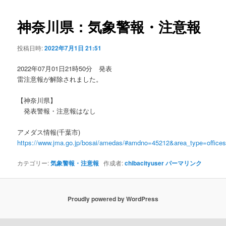
ビ
ゲ
神奈川県：気象警報・注意報
ー
シ
投稿日時:
2022年7月1日 21:51
ョ
ン
2022年07月01日21時50分 発表
雷注意報が解除されました。
【神奈川県】
発表警報・注意報はなし
アメダス情報(千葉市)
https://www.jma.go.jp/bosai/amedas/#amdno=45212&area_type=offic
カテゴリー:
気象警報・注意報
作成者:
chibacityuser
パーマリンク
Proudly powered by WordPress