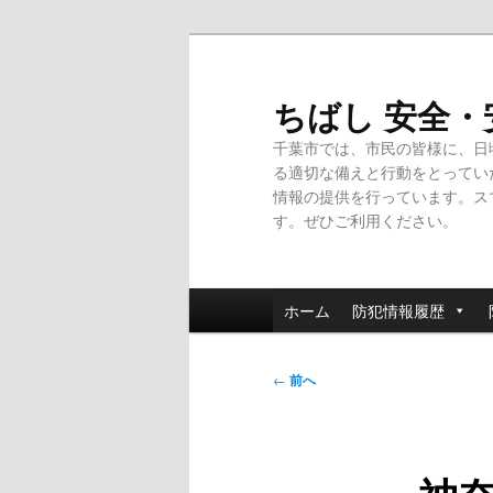
メ
イ
ン
ちばし 安全
コ
千葉市では、市民の皆様に、日
ン
る適切な備えと行動をとってい
テ
情報の提供を行っています。ス
ン
す。ぜひご利用ください。
ツ
へ
移
メ
動
ホーム
防犯情報履歴
イ
ン
投
メ
←
前へ
稿
ニ
ナ
ュ
ビ
ー
ゲ