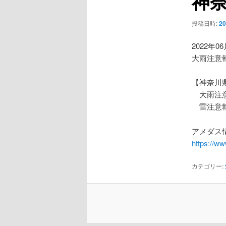
神
ー
シ
投稿日時:
2
ョ
ン
2022年0
大雨注意
【神奈川
大雨注
雷注意
アメダス情
https://w
カテゴリー: