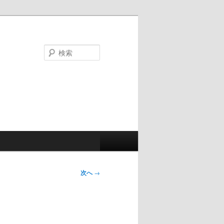
検
索
次へ
→