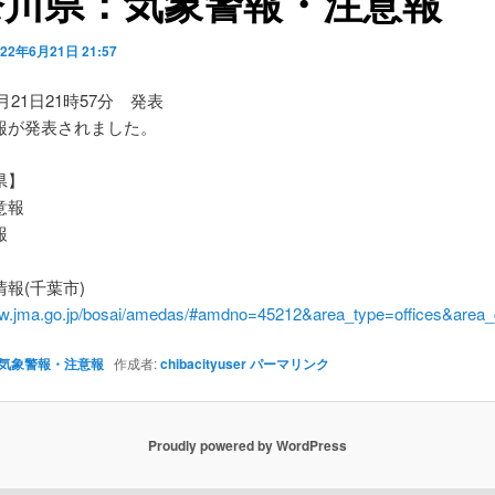
奈川県：気象警報・注意報
022年6月21日 21:57
6月21日21時57分 発表
報が発表されました。
県】
意報
報
報(千葉市)
ww.jma.go.jp/bosai/amedas/#amdno=45212&area_type=offices&are
気象警報・注意報
作成者:
chibacityuser
パーマリンク
Proudly powered by WordPress