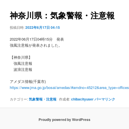
ビ
ゲ
神奈川県：気象警報・注意報
ー
シ
投稿日時:
2022年6月17日 04:15
ョ
ン
2022年06月17日04時15分 発表
強風注意報が発表されました。
【神奈川県】
強風注意報
波浪注意報
アメダス情報(千葉市)
https://www.jma.go.jp/bosai/amedas/#amdno=45212&area_type=offic
カテゴリー:
気象警報・注意報
作成者:
chibacityuser
パーマリンク
Proudly powered by WordPress