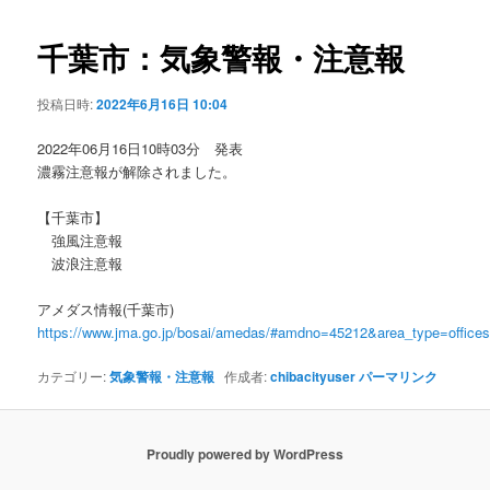
ビ
ゲ
千葉市：気象警報・注意報
ー
シ
投稿日時:
2022年6月16日 10:04
ョ
ン
2022年06月16日10時03分 発表
濃霧注意報が解除されました。
【千葉市】
強風注意報
波浪注意報
アメダス情報(千葉市)
https://www.jma.go.jp/bosai/amedas/#amdno=45212&area_type=offic
カテゴリー:
気象警報・注意報
作成者:
chibacityuser
パーマリンク
Proudly powered by WordPress