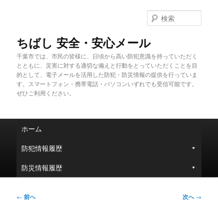
メ
イ
検
ン
索
コ
ちばし 安全・安心メール
ン
千葉市では、市民の皆様に、日頃から高い防犯意識を持っていただく
テ
とともに、災害に対する適切な備えと行動をとっていただくことを目
ン
的として、電子メールを活用した防犯・防災情報の提供を行っていま
ツ
す。スマートフォン・携帯電話・パソコンいずれでも受信可能です。
へ
ぜひご利用ください。
移
動
メ
ホーム
イ
ン
防犯情報履歴
メ
ニ
防災情報履歴
ュ
ー
投
←
前へ
次へ
→
稿
ナ