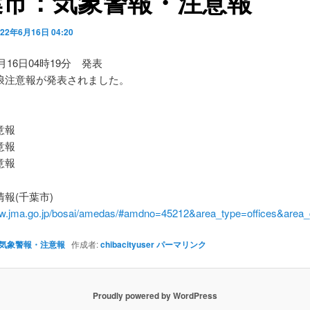
葉市：気象警報・注意報
022年6月16日 04:20
6月16日04時19分 発表
浪注意報が発表されました。
】
意報
意報
意報
報(千葉市)
ww.jma.go.jp/bosai/amedas/#amdno=45212&area_type=offices&are
気象警報・注意報
作成者:
chibacityuser
パーマリンク
Proudly powered by WordPress