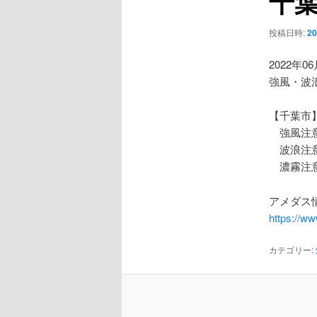
千
ー
シ
投稿日時:
2
ョ
ン
2022年0
強風・波
【千葉市
強風注
波浪注
濃霧注
アメダス情
https://w
カテゴリー: