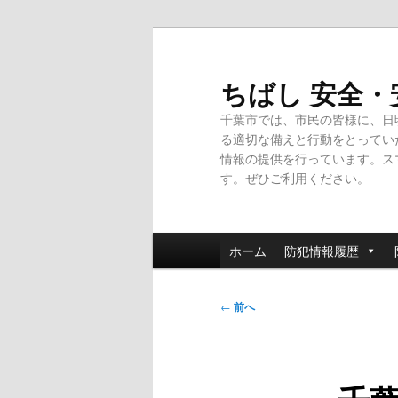
メ
イ
ン
ちばし 安全
コ
千葉市では、市民の皆様に、日
ン
る適切な備えと行動をとってい
テ
情報の提供を行っています。ス
ン
す。ぜひご利用ください。
ツ
へ
移
メ
動
ホーム
防犯情報履歴
イ
ン
投
メ
←
前へ
稿
ニ
ナ
ュ
ビ
ー
ゲ