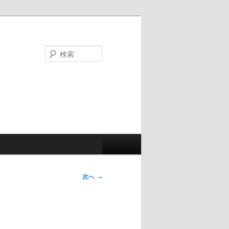
検
索
次へ
→