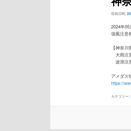
神
ー
シ
投稿日時:
2
ョ
ン
2024年0
強風注意
【神奈川
大雨注
波浪注
アメダス情
https://w
カテゴリー: