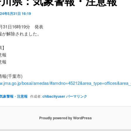
奈川県：気象警報・注意報
024年5月31日 16:19
5月31日16時19分 発表
報が解除されました。
県】
意報
意報
報(千葉市)
ww.jma.go.jp/bosai/amedas/#amdno=45212&area_type=offices&are
気象警報・注意報
作成者:
chibacityuser
パーマリンク
Proudly powered by WordPress