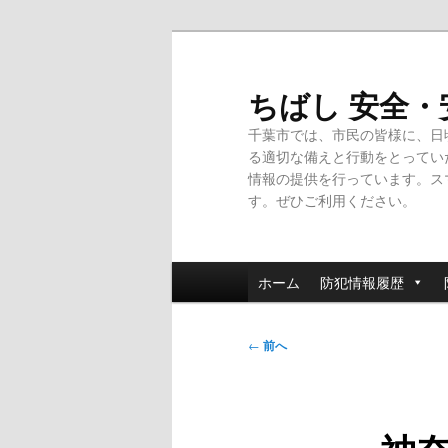
メ
イ
ン
ちばし 安全
コ
千葉市では、市民の皆様に、日
ン
る適切な備えと行動をとってい
テ
情報の提供を行っています。ス
ン
す。ぜひご利用ください。
ツ
へ
移
メ
動
ホーム
防犯情報履歴
イ
ン
投
メ
←
前へ
稿
ニ
ナ
ュ
ビ
ー
ゲ