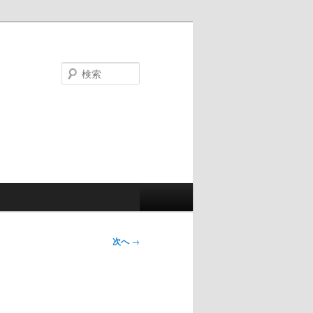
検
索
次へ
→