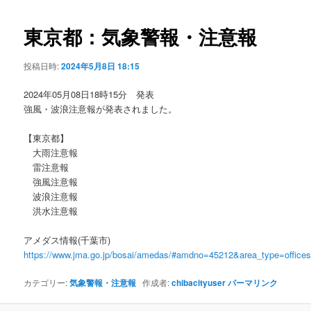
ビ
ゲ
東京都：気象警報・注意報
ー
シ
投稿日時:
2024年5月8日 18:15
ョ
ン
2024年05月08日18時15分 発表
強風・波浪注意報が発表されました。
【東京都】
大雨注意報
雷注意報
強風注意報
波浪注意報
洪水注意報
アメダス情報(千葉市)
https://www.jma.go.jp/bosai/amedas/#amdno=45212&area_type=offic
カテゴリー:
気象警報・注意報
作成者:
chibacityuser
パーマリンク