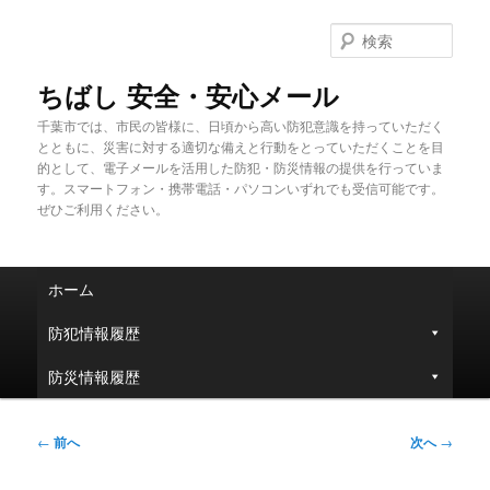
メ
イ
検
ン
索
コ
ちばし 安全・安心メール
ン
千葉市では、市民の皆様に、日頃から高い防犯意識を持っていただく
テ
とともに、災害に対する適切な備えと行動をとっていただくことを目
ン
的として、電子メールを活用した防犯・防災情報の提供を行っていま
ツ
す。スマートフォン・携帯電話・パソコンいずれでも受信可能です。
へ
ぜひご利用ください。
移
動
メ
ホーム
イ
ン
防犯情報履歴
メ
ニ
防災情報履歴
ュ
ー
投
←
前へ
次へ
→
稿
ナ