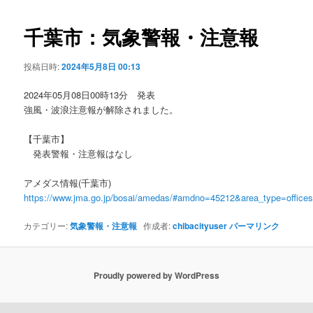
ビ
ゲ
千葉市：気象警報・注意報
ー
シ
投稿日時:
2024年5月8日 00:13
ョ
ン
2024年05月08日00時13分 発表
強風・波浪注意報が解除されました。
【千葉市】
発表警報・注意報はなし
アメダス情報(千葉市)
https://www.jma.go.jp/bosai/amedas/#amdno=45212&area_type=offic
カテゴリー:
気象警報・注意報
作成者:
chibacityuser
パーマリンク
Proudly powered by WordPress