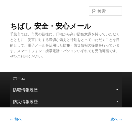
メ
イ
検
ン
索
コ
ちばし 安全・安心メール
ン
千葉市では、市民の皆様に、日頃から高い防犯意識を持っていただく
テ
とともに、災害に対する適切な備えと行動をとっていただくことを目
ン
的として、電子メールを活用した防犯・防災情報の提供を行っていま
ツ
す。スマートフォン・携帯電話・パソコンいずれでも受信可能です。
へ
ぜひご利用ください。
移
動
メ
ホーム
イ
ン
防犯情報履歴
メ
ニ
防災情報履歴
ュ
ー
投
←
前へ
次へ
→
稿
ナ