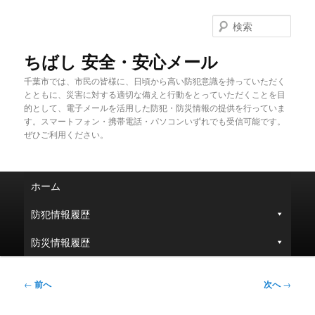
メ
イ
検
ン
索
コ
ちばし 安全・安心メール
ン
千葉市では、市民の皆様に、日頃から高い防犯意識を持っていただく
テ
とともに、災害に対する適切な備えと行動をとっていただくことを目
ン
的として、電子メールを活用した防犯・防災情報の提供を行っていま
ツ
す。スマートフォン・携帯電話・パソコンいずれでも受信可能です。
へ
ぜひご利用ください。
移
動
メ
ホーム
イ
ン
防犯情報履歴
メ
ニ
防災情報履歴
ュ
ー
投
←
前へ
次へ
→
稿
ナ