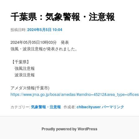
ビ
ゲ
千葉県：気象警報・注意報
ー
シ
投稿日時:
2024年5月5日 10:04
ョ
ン
2024年05月05日10時03分 発表
強風・波浪注意報が発表されました。
【千葉県】
強風注意報
波浪注意報
アメダス情報(千葉市)
https://www.jma.go.jp/bosai/amedas/#amdno=45212&area_type=offic
カテゴリー:
気象警報・注意報
作成者:
chibacityuser
パーマリンク
Proudly powered by WordPress