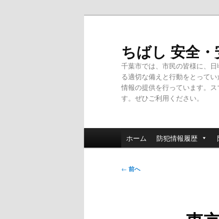
メ
イ
ン
ちばし 安全
コ
千葉市では、市民の皆様に、日
ン
る適切な備えと行動をとってい
テ
情報の提供を行っています。ス
ン
す。ぜひご利用ください。
ツ
へ
移
メ
動
ホーム
防犯情報履歴
イ
ン
投
メ
←
前へ
稿
ニ
ナ
ュ
ビ
ー
ゲ