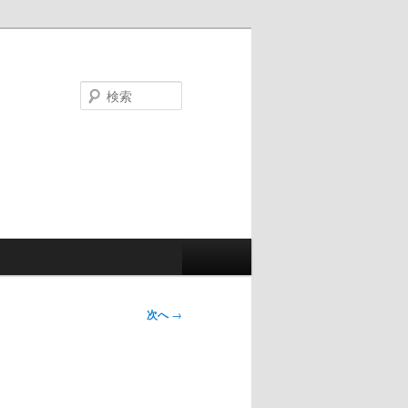
検
索
次へ
→