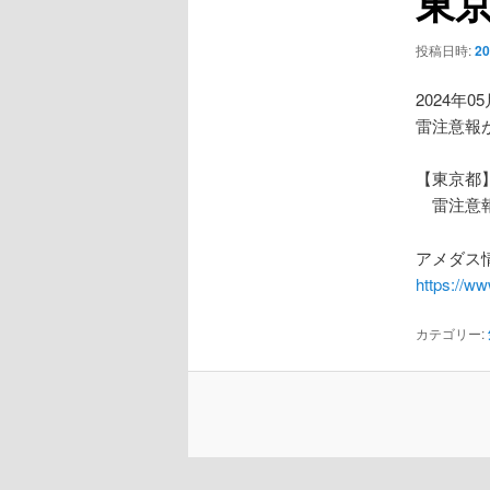
東
ー
シ
投稿日時:
2
ョ
ン
2024年0
雷注意報
【東京都
雷注意
アメダス情
https://w
カテゴリー: