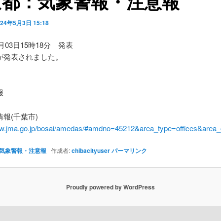
京都：気象警報・注意報
024年5月3日 15:18
5月03日15時18分 発表
が発表されました。
】
報
報(千葉市)
ww.jma.go.jp/bosai/amedas/#amdno=45212&area_type=offices&are
気象警報・注意報
作成者:
chibacityuser
パーマリンク
Proudly powered by WordPress