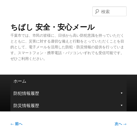
メ
イ
検
ン
索
コ
ちばし 安全・安心メール
ン
千葉市では、市民の皆様に、日頃から高い防犯意識を持っていただく
テ
とともに、災害に対する適切な備えと行動をとっていただくことを目
ン
的として、電子メールを活用した防犯・防災情報の提供を行っていま
ツ
す。スマートフォン・携帯電話・パソコンいずれでも受信可能です。
へ
ぜひご利用ください。
移
動
メ
ホーム
イ
ン
防犯情報履歴
メ
ニ
防災情報履歴
ュ
ー
投
←
前へ
次へ
→
稿
ナ