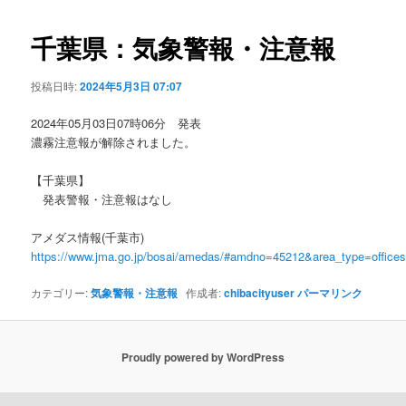
ビ
ゲ
千葉県：気象警報・注意報
ー
シ
投稿日時:
2024年5月3日 07:07
ョ
ン
2024年05月03日07時06分 発表
濃霧注意報が解除されました。
【千葉県】
発表警報・注意報はなし
アメダス情報(千葉市)
https://www.jma.go.jp/bosai/amedas/#amdno=45212&area_type=offic
カテゴリー:
気象警報・注意報
作成者:
chibacityuser
パーマリンク
Proudly powered by WordPress