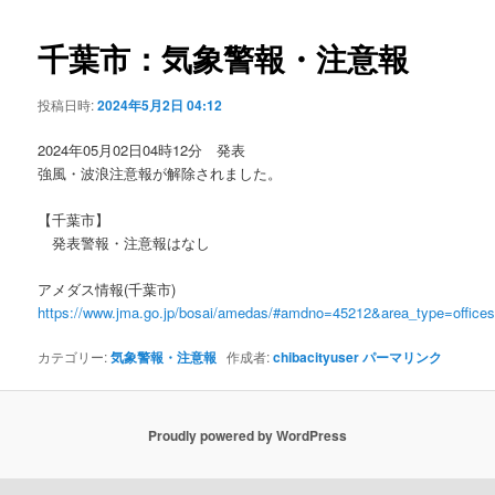
ビ
ゲ
千葉市：気象警報・注意報
ー
シ
投稿日時:
2024年5月2日 04:12
ョ
ン
2024年05月02日04時12分 発表
強風・波浪注意報が解除されました。
【千葉市】
発表警報・注意報はなし
アメダス情報(千葉市)
https://www.jma.go.jp/bosai/amedas/#amdno=45212&area_type=offic
カテゴリー:
気象警報・注意報
作成者:
chibacityuser
パーマリンク
Proudly powered by WordPress