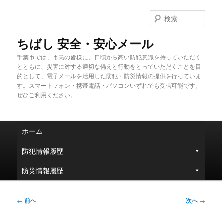
メ
イ
検
ン
索
コ
ちばし 安全・安心メール
ン
千葉市では、市民の皆様に、日頃から高い防犯意識を持っていただく
テ
とともに、災害に対する適切な備えと行動をとっていただくことを目
ン
的として、電子メールを活用した防犯・防災情報の提供を行っていま
ツ
す。スマートフォン・携帯電話・パソコンいずれでも受信可能です。
へ
ぜひご利用ください。
移
動
メ
ホーム
イ
ン
防犯情報履歴
メ
ニ
防災情報履歴
ュ
ー
投
←
前へ
次へ
→
稿
ナ