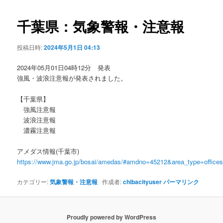
ビ
ゲ
千葉県：気象警報・注意報
ー
シ
投稿日時:
2024年5月1日 04:13
ョ
ン
2024年05月01日04時12分 発表
強風・波浪注意報が発表されました。
【千葉県】
強風注意報
波浪注意報
濃霧注意報
アメダス情報(千葉市)
https://www.jma.go.jp/bosai/amedas/#amdno=45212&area_type=offic
カテゴリー:
気象警報・注意報
作成者:
chibacityuser
パーマリンク
Proudly powered by WordPress