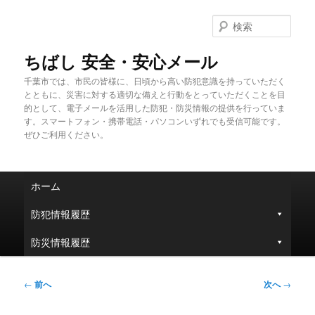
メ
イ
検
ン
索
コ
ちばし 安全・安心メール
ン
千葉市では、市民の皆様に、日頃から高い防犯意識を持っていただく
テ
とともに、災害に対する適切な備えと行動をとっていただくことを目
ン
的として、電子メールを活用した防犯・防災情報の提供を行っていま
ツ
す。スマートフォン・携帯電話・パソコンいずれでも受信可能です。
へ
ぜひご利用ください。
移
動
メ
ホーム
イ
ン
防犯情報履歴
メ
ニ
防災情報履歴
ュ
ー
投
←
前へ
次へ
→
稿
ナ