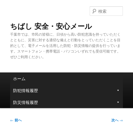
メ
イ
検
ン
索
コ
ちばし 安全・安心メール
ン
千葉市では、市民の皆様に、日頃から高い防犯意識を持っていただく
テ
とともに、災害に対する適切な備えと行動をとっていただくことを目
ン
的として、電子メールを活用した防犯・防災情報の提供を行っていま
ツ
す。スマートフォン・携帯電話・パソコンいずれでも受信可能です。
へ
ぜひご利用ください。
移
動
メ
ホーム
イ
ン
防犯情報履歴
メ
ニ
防災情報履歴
ュ
ー
投
←
前へ
次へ
→
稿
ナ