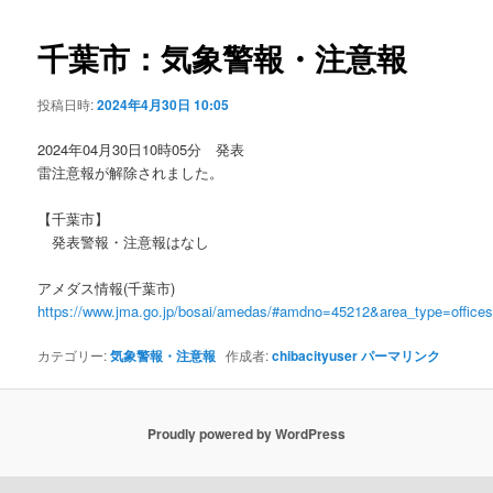
ビ
ゲ
千葉市：気象警報・注意報
ー
シ
投稿日時:
2024年4月30日 10:05
ョ
ン
2024年04月30日10時05分 発表
雷注意報が解除されました。
【千葉市】
発表警報・注意報はなし
アメダス情報(千葉市)
https://www.jma.go.jp/bosai/amedas/#amdno=45212&area_type=offic
カテゴリー:
気象警報・注意報
作成者:
chibacityuser
パーマリンク
Proudly powered by WordPress