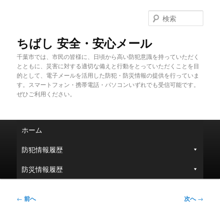
メ
イ
検
ン
索
コ
ちばし 安全・安心メール
ン
千葉市では、市民の皆様に、日頃から高い防犯意識を持っていただく
テ
とともに、災害に対する適切な備えと行動をとっていただくことを目
ン
的として、電子メールを活用した防犯・防災情報の提供を行っていま
ツ
す。スマートフォン・携帯電話・パソコンいずれでも受信可能です。
へ
ぜひご利用ください。
移
動
メ
ホーム
イ
ン
防犯情報履歴
メ
ニ
防災情報履歴
ュ
ー
投
←
前へ
次へ
→
稿
ナ