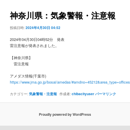
ビ
ゲ
神奈川県：気象警報・注意報
ー
シ
投稿日時:
2024年4月30日 04:52
ョ
ン
2024年04月30日04時52分 発表
雷注意報が発表されました。
【神奈川県】
雷注意報
アメダス情報(千葉市)
https://www.jma.go.jp/bosai/amedas/#amdno=45212&area_type=offic
カテゴリー:
気象警報・注意報
作成者:
chibacityuser
パーマリンク
Proudly powered by WordPress