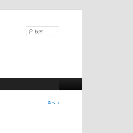
検
索
次へ
→