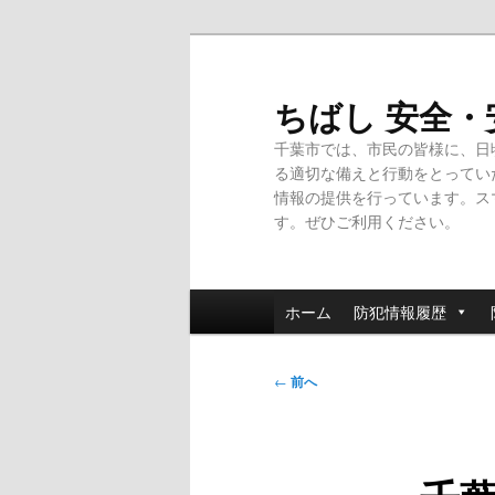
メ
イ
ン
ちばし 安全
コ
千葉市では、市民の皆様に、日
ン
る適切な備えと行動をとってい
テ
情報の提供を行っています。ス
ン
す。ぜひご利用ください。
ツ
へ
移
メ
動
ホーム
防犯情報履歴
イ
ン
投
メ
←
前へ
稿
ニ
ナ
ュ
ビ
ー
ゲ