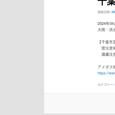
千
ー
シ
投稿日時:
2
ョ
ン
2024年0
大雨・洪
【千葉市
雷注意
濃霧注
アメダス情
https://w
カテゴリー: