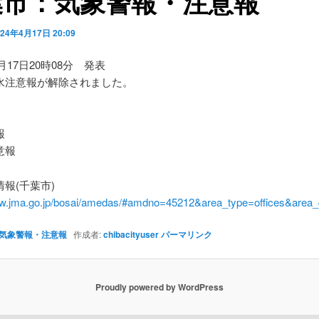
葉市：気象警報・注意報
024年4月17日 20:09
4月17日20時08分 発表
水注意報が解除されました。
】
報
意報
報(千葉市)
ww.jma.go.jp/bosai/amedas/#amdno=45212&area_type=offices&are
気象警報・注意報
作成者:
chibacityuser
パーマリンク
Proudly powered by WordPress