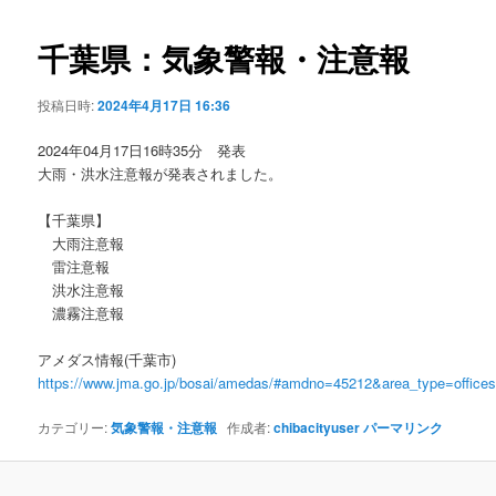
ビ
ゲ
千葉県：気象警報・注意報
ー
シ
投稿日時:
2024年4月17日 16:36
ョ
ン
2024年04月17日16時35分 発表
大雨・洪水注意報が発表されました。
【千葉県】
大雨注意報
雷注意報
洪水注意報
濃霧注意報
アメダス情報(千葉市)
https://www.jma.go.jp/bosai/amedas/#amdno=45212&area_type=offic
カテゴリー:
気象警報・注意報
作成者:
chibacityuser
パーマリンク