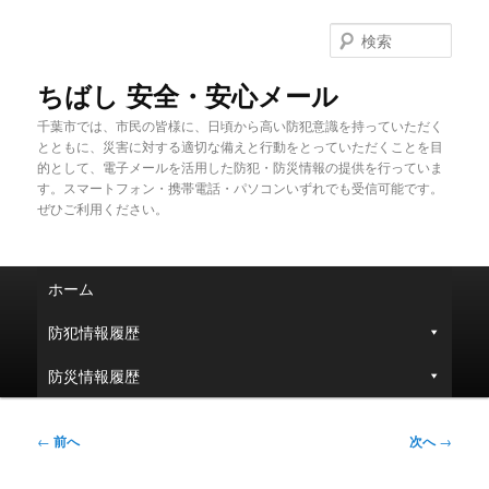
メ
イ
検
ン
索
コ
ちばし 安全・安心メール
ン
千葉市では、市民の皆様に、日頃から高い防犯意識を持っていただく
テ
とともに、災害に対する適切な備えと行動をとっていただくことを目
ン
的として、電子メールを活用した防犯・防災情報の提供を行っていま
ツ
す。スマートフォン・携帯電話・パソコンいずれでも受信可能です。
へ
ぜひご利用ください。
移
動
メ
ホーム
イ
ン
防犯情報履歴
メ
ニ
防災情報履歴
ュ
ー
投
←
前へ
次へ
→
稿
ナ